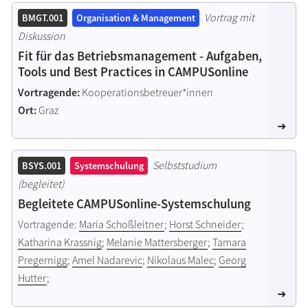
Vortrag mit
BMGT.001
Organisation & Management
Diskussion
Fit für das Betriebsmanagement - Aufgaben,
Tools und Best Practices in CAMPUSonline
Vortragende:
Kooperationsbetreuer*innen
Ort:
Graz
Selbststudium
BSYS.001
Systemschulung
(begleitet)
Begleitete CAMPUSonline-Systemschulung
Vortragende:
Maria Schoßleitner
;
Horst Schneider
;
Katharina Krassnig
;
Melanie Mattersberger
;
Tamara
Pregernigg
;
Amel Nadarevic
;
Nikolaus Malec
;
Georg
Hutter
;